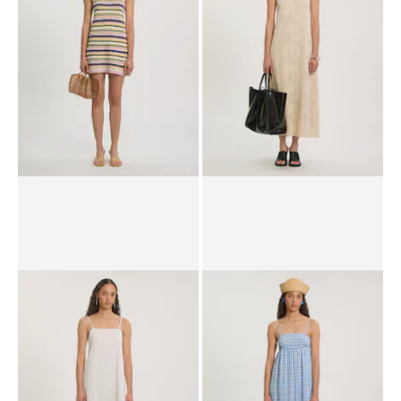
RRP*
€ 59,90
€ 44,90
RRP*
€ 59,90
€ 44,90
Gebreide jurk 'Arzu'
Jurk 'Phila'
RRP*
€ 79,90
€ 59,90
RRP*
€ 79,90
€ 59,90