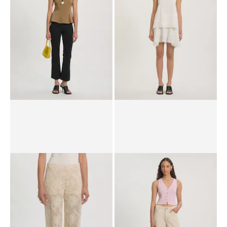
RRP*
€ 69,90
€ 59,90
RRP*
€ 59,90
€ 44,90
Top 'Glynis'
Rok 'Rumi'
RRP*
€ 44,90
€ 32,90
RRP*
€ 79,90
€ 54,90