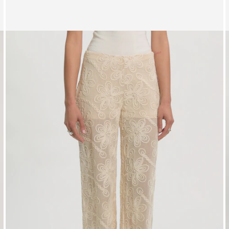
Afbeelding 1 van 3 tonen
A
Jurk 'Liadan'
T
RRP*
€ 59,90
€ 44,90