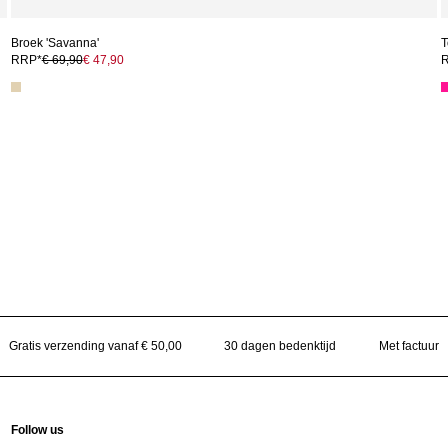
Broek 'Savanna'
T
RRP*
€ 69,90
€ 47,90
Gratis verzending vanaf € 50,00
30 dagen bedenktijd
Met factuur
Follow us