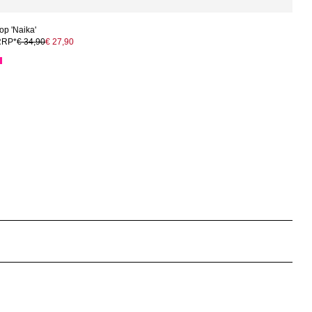
op 'Naika'
RRP*
€ 34,90
€ 27,90