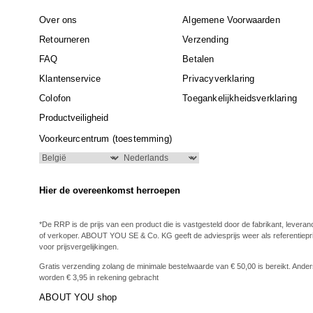
Over ons
Algemene Voorwaarden
Retourneren
Verzending
FAQ
Betalen
Klantenservice
Privacyverklaring
Colofon
Toegankelijkheidsverklaring
Productveiligheid
Voorkeurcentrum (toestemming)
Hier de overeenkomst herroepen
*De RRP is de prijs van een product die is vastgesteld door de fabrikant, leveran
of verkoper. ABOUT YOU SE & Co. KG geeft de adviesprijs weer als referentiepri
voor prijsvergelijkingen.
Gratis verzending zolang de minimale bestelwaarde van € 50,00 is bereikt. Ande
worden € 3,95 in rekening gebracht
ABOUT YOU shop