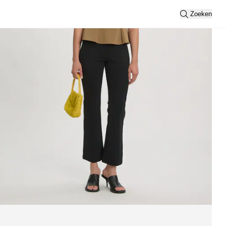
Zoeken
n
Toon alles
Sortering
Nieuwste
Weergave
2
3
Filteren