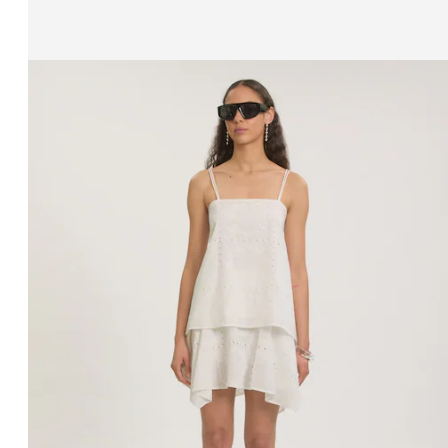
Afbeelding 1 van 4 tonen
Bodywarmer 'Viola'
RRP*
€ 69,90
€ 59,90