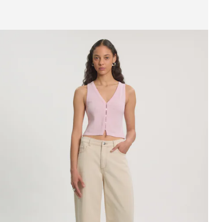
fbeelding 1 van 3 tonen
op 'Glynis'
RRP*
€ 44,90
€ 32,90