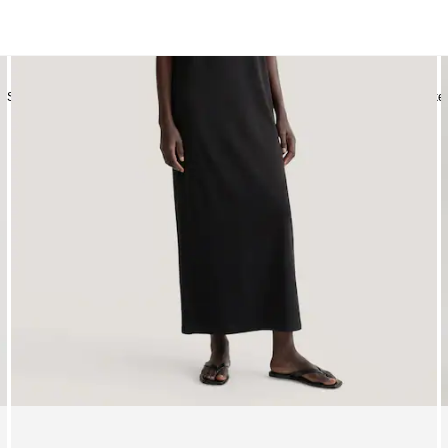
Shirts
Jassen | Mantels
Jurken
Blouses
Sweatwear
Blazer
Rokke