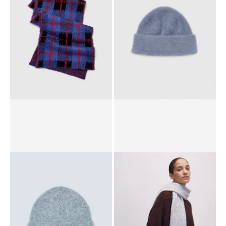
RRP*
€ 39,90
€ 27,90
RRP*
€ 29,90
€ 20,90
Sjaal 'Farha'
Muts 'Orila'
RRP*
€ 49,90
€ 29,90
RRP*
€ 29,90
€ 14,90