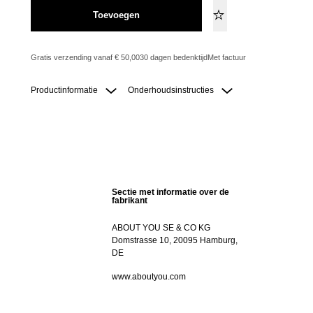
Toevoegen
Gratis verzending vanaf € 50,00
30 dagen bedenktijd
Met factuur
Productinformatie
Onderhoudsinstructies
Sectie met informatie over de
fabrikant
ABOUT YOU SE & CO KG
Domstrasse 10, 20095 Hamburg,
DE
www.aboutyou.com