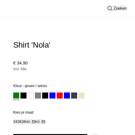
Zoeken
Shirt 'Nola'
€ 34,90
incl. btw
Kleur –
gruen
/
weiss
Kies je maat
34
36
38
40
42