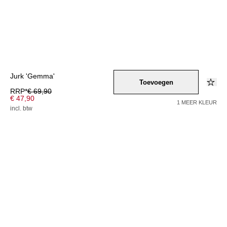
Jurk 'Gemma'
Toevoegen
RRP*
€ 69,90
€ 47,90
1 MEER KLEUR
incl. btw
Kleur –
blau
/
schwarz