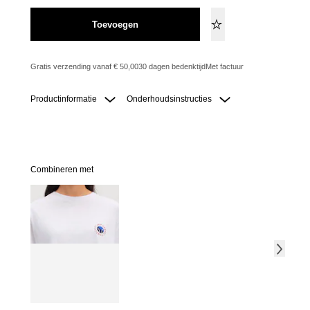
Toevoegen
Gratis verzending vanaf € 50,00
30 dagen bedenktijd
Met factuur
Productinformatie
Onderhoudsinstructies
Combineren met