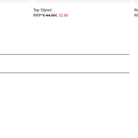
Top 'Glynis'
Ro
RRP*
€ 44,90
€ 32,90
R