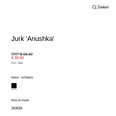
Zoeken
Jurk 'Anushka'
RRP*
€ 69,90
€ 39,90
incl. btw
Kleur –
schwarz
Kies je maat
34
36
38