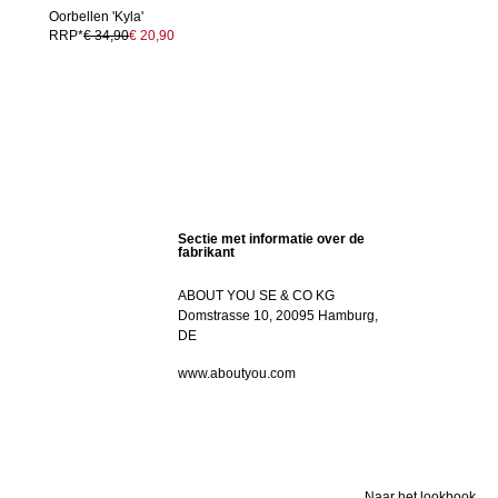
Oorbellen 'Kyla'
RRP*
€ 34,90
€ 20,90
Sectie met informatie over de
fabrikant
ABOUT YOU SE & CO KG
Domstrasse 10, 20095 Hamburg,
DE
www.aboutyou.com
Naar het lookbook