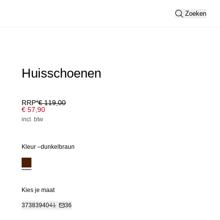
Zoeken
Huisschoenen
RRP*
€ 119,00
€ 57,90
incl. btw
Kleur –
dunkelbraun
Kies je maat
37
38
39
40
41
36