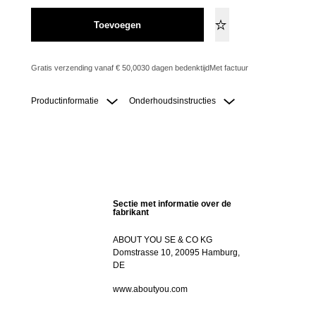
Toevoegen
Gratis verzending vanaf € 50,00
30 dagen bedenktijd
Met factuur
Productinformatie
Onderhoudsinstructies
Sectie met informatie over de
fabrikant
ABOUT YOU SE & CO KG
Domstrasse 10, 20095 Hamburg,
DE
www.aboutyou.com