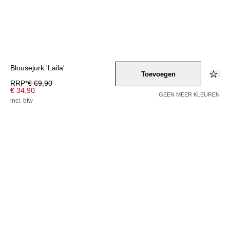
Blousejurk 'Laila'
Toevoegen
RRP*
€ 69,90
€ 34,90
GEEN MEER KLEUREN
incl. btw
Kleur –
schwarz