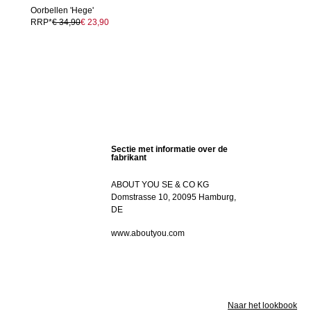
Oorbellen 'Hege'
RRP*
€ 34,90
€ 23,90
Sectie met informatie over de
fabrikant
ABOUT YOU SE & CO KG
Domstrasse 10, 20095 Hamburg,
DE
www.aboutyou.com
Naar het lookbook