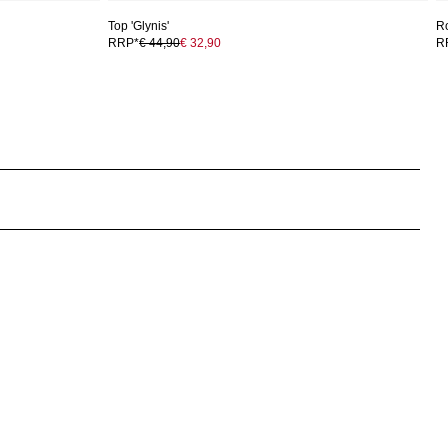
Top 'Glynis'
Ro
RRP*
€ 44,90
€ 32,90
R