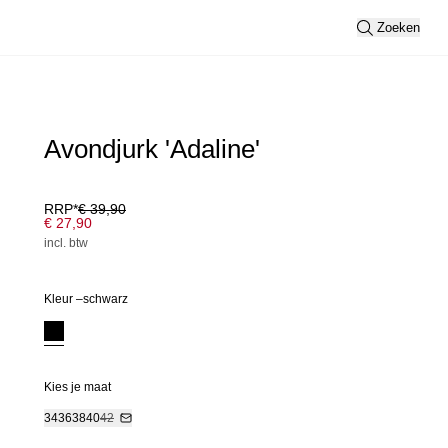
Zoeken
Avondjurk 'Adaline'
RRP*
€ 39,90
€ 27,90
incl. btw
Kleur –
schwarz
Kies je maat
34
36
38
40
42