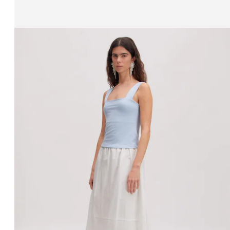
Afbeelding 1 van 4 tonen
Rok 'Yasemin'
RRP*
€ 44,90
€ 29,90