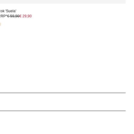
ok 'Suela'
RRP*
€ 59,90
€ 29,90