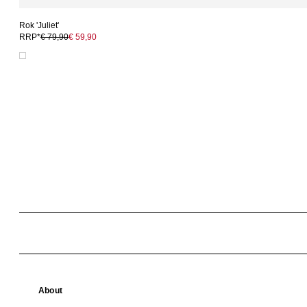
Rok 'Juliet'
RRP*
€ 79,90
€ 59,90
About