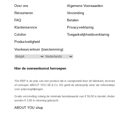
Over ons
Algemene Voorwaarden
Retourneren
Verzending
FAQ
Betalen
Klantenservice
Privacyverklaring
Colofon
Toegankelijkheidsverklaring
Productveiligheid
Voorkeurcentrum (toestemming)
Hier de overeenkomst herroepen
*De RRP is de prijs van een product die is vastgesteld door de fabrikant, leveran
of verkoper. ABOUT YOU SE & Co. KG geeft de adviesprijs weer als referentiepri
voor prijsvergelijkingen.
Gratis verzending zolang de minimale bestelwaarde van € 50,00 is bereikt. Ande
worden € 3,95 in rekening gebracht
ABOUT YOU shop