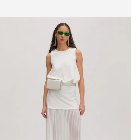
fbeelding 1 van 4 tonen
ok 'Xue'
RRP*
€ 59,90
€ 39,90