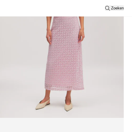
Zoeken
Sortering
Nieuwste
Weergave
2
3
Filteren