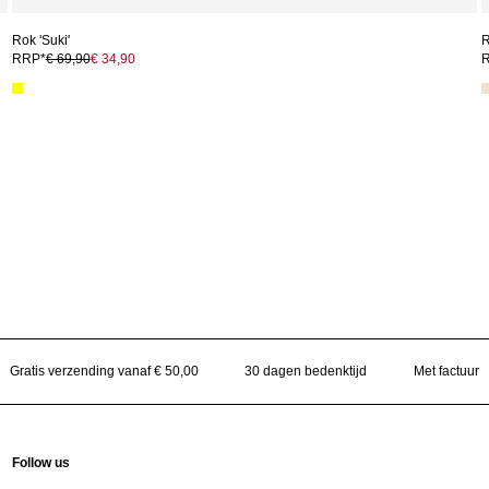
Rok 'Suki'
R
RRP*
€ 69,90
€ 34,90
Gratis verzending vanaf € 50,00
30 dagen bedenktijd
Met factuur
Follow us