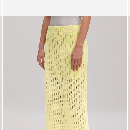
Afbeelding 1 van 4 tonen
A
Rok 'Juliet'
R
RRP*
€ 79,90
€ 29,90