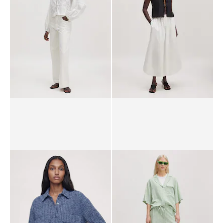
RRP*
€ 79,90
€ 54,90
RRP*
€ 69,90
€ 39,90
Blouse 'Lisanne'
Blouse 'Kenley'
€ 79,90
RRP*
€ 69,90
€ 39,90