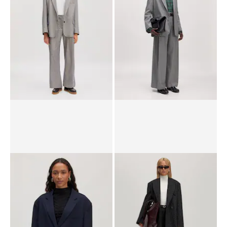
RRP*
€ 139,00
€ 115,00
€ 139,00
Blazers 'Arwen'
Blazers 'Kainoa'
RRP*
€ 129,00
€ 74,90
RRP*
€ 129,00
€ 74,90