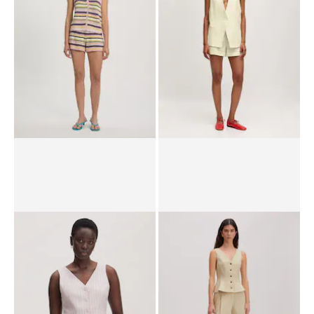
RRP*
€ 69,90
€ 59,90
RRP*
€ 59,90
€ 47,90
Bodywarmer 'Nadja'
Bodywarmer 'Willow'
RRP*
€ 69,90
€ 54,90
RRP*
€ 79,90
€ 64,90