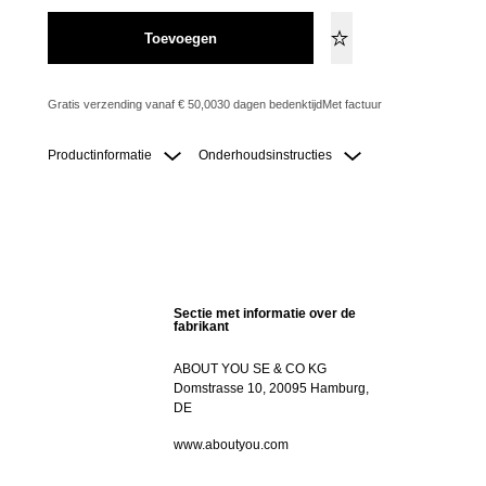
Toevoegen
Gratis verzending vanaf € 50,00
30 dagen bedenktijd
Met factuur
Productinformatie
Onderhoudsinstructies
Sectie met informatie over de
fabrikant
ABOUT YOU SE & CO KG
Domstrasse 10, 20095 Hamburg,
DE
www.aboutyou.com