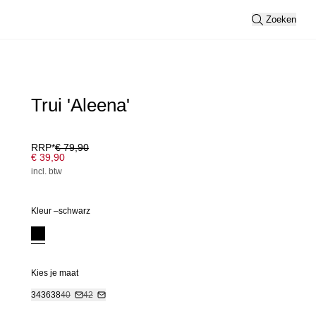
Zoeken
Trui 'Aleena'
RRP*
€ 79,90
€ 39,90
incl. btw
Kleur –
schwarz
Kies je maat
34
36
38
40
42