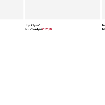
Top 'Glynis'
Ro
RRP*
€ 44,90
€ 32,90
R