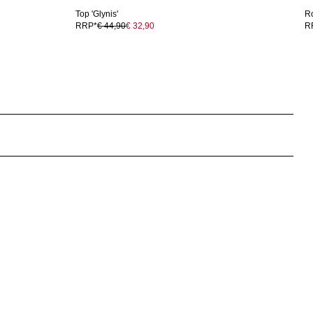
Top 'Glynis'
Ro
RRP*
€ 44,90
€ 32,90
R