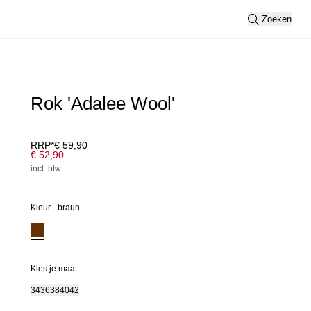
Zoeken
Rok 'Adalee Wool'
RRP*
€ 59,90
€ 52,90
incl. btw
Kleur –
braun
Kies je maat
34
36
38
40
42