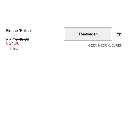
Blouse 'Belisa'
Toevoegen
RRP*
€ 49,90
€ 24,90
GEEN MEER KLEUREN
incl. btw
Kleur –
orange
/
orangerot